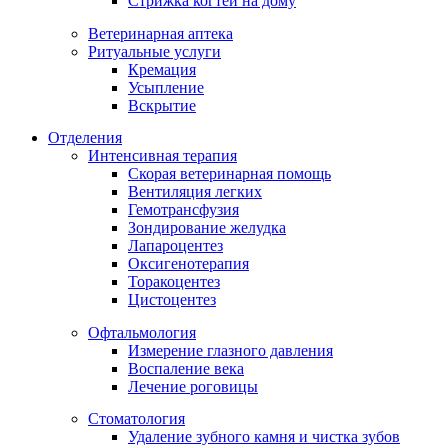
Стрижка когтей на дому
Ветеринарная аптека
Ритуальные услуги
Кремация
Усыпление
Вскрытие
Отделения
Интенсивная терапия
Скорая ветеринарная помощь
Вентиляция легких
Гемотрансфузия
Зондирование желудка
Лапароцентез
Оксигенотерапия
Торакоцентез
Цистоцентез
Офтальмология
Измерение глазного давления
Воспаление века
Лечение роговицы
Стоматология
Удаление зубного камня и чистка зубов