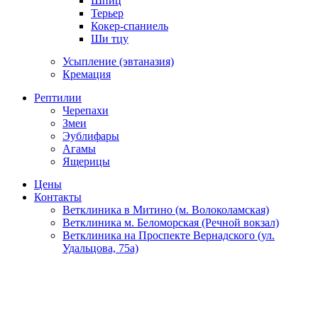
Шпиц
Терьер
Кокер-спаниель
Ши тцу
Усыпление (эвтаназия)
Кремация
Рептилии
Черепахи
Змеи
Эублифары
Агамы
Ящерицы
Цены
Контакты
Ветклиника в Митино (м. Волоколамская)
Ветклиника м. Беломорская (Речной вокзал)
Ветклиника на Проспекте Вернадского (ул.
Удальцова, 75а)