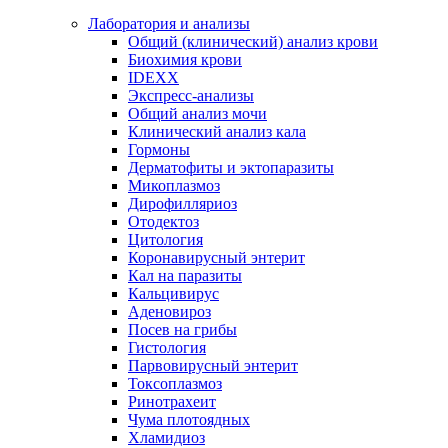
Лаборатория и анализы
Общий (клинический) анализ крови
Биохимия крови
IDEXX
Экспресс-анализы
Общий анализ мочи
Клинический анализ кала
Гормоны
Дерматофиты и эктопаразиты
Микоплазмоз
Дирофилляриоз
Отодектоз
Цитология
Коронавирусный энтерит
Кал на паразиты
Кальцивирус
Аденовироз
Посев на грибы
Гистология
Парвовирусный энтерит
Токсоплазмоз
Ринотрахеит
Чума плотоядных
Хламидиоз