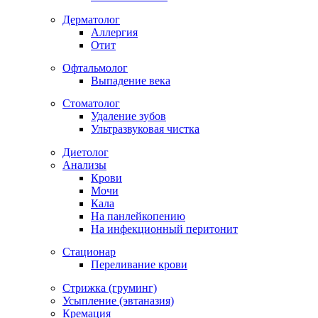
Дерматолог
Аллергия
Отит
Офтальмолог
Выпадение века
Стоматолог
Удаление зубов
Ультразвуковая чистка
Диетолог
Анализы
Крови
Мочи
Кала
На панлейкопению
На инфекционный перитонит
Стационар
Переливание крови
Стрижка (груминг)
Усыпление (эвтаназия)
Кремация