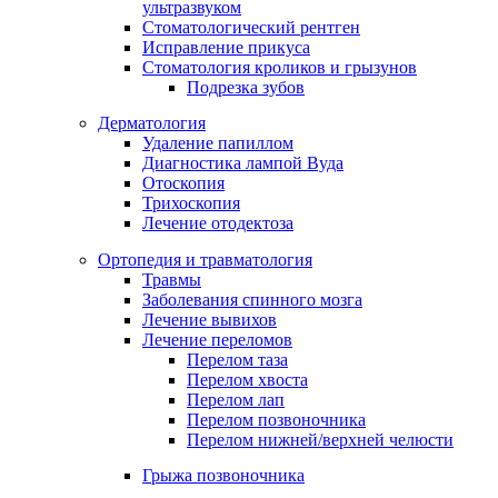
ультразвуком
Стоматологический рентген
Исправление прикуса
Стоматология кроликов и грызунов
Подрезка зубов
Дерматология
Удаление папиллом
Диагностика лампой Вуда
Отоскопия
Трихоскопия
Лечение отодектоза
Ортопедия и травматология
Травмы
Заболевания спинного мозга
Лечение вывихов
Лечение переломов
Перелом таза
Перелом хвоста
Перелом лап
Перелом позвоночника
Перелом нижней/верхней челюсти
Грыжа позвоночника