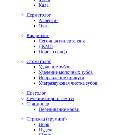
Кала
Дерматолог
Аллергия
Отит
Кардиолог
Легочная гипертензия
ДКМП
Порок сердца
Стоматолог
Удаление зубов
Удаление молочных зубов
Исправление прикуса
Ультразвуковая чистка зубов
Диетолог
Лечение пироплазмоза
Стационар
Переливание крови
Стрижка (груминг)
Йорк
Пудель