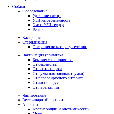
Собаки
Обследование
Удаление клеща
УЗИ на беременность
Эхо и УЗИ сердца
Рентген
Кастрация
Стерилизация
Операция по кесареву сечению
Вакцинация (прививка)
Комплексная прививка
От бешенства
От лептоспироза
От чумы плотоядных (чумки)
От парвовирусного энтерита
От аденовируса
От парагриппа
Чипирование
Ветеринарный паспорт
Анализы
Крови: общий и биохимический
Мочи