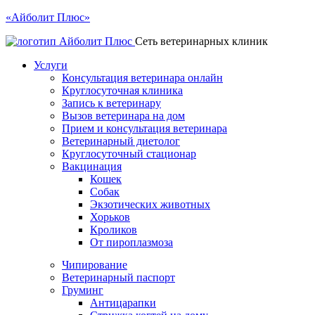
«Айболит Плюс»
Сеть ветеринарных клиник
Услуги
Консультация ветеринара онлайн
Круглосуточная клиника
Запись к ветеринару
Вызов ветеринара на дом
Прием и консультация ветеринара
Ветеринарный диетолог
Круглосуточный стационар
Вакцинация
Кошек
Собак
Экзотических животных
Хорьков
Кроликов
От пироплазмоза
Чипирование
Ветеринарный паспорт
Груминг
Антицарапки