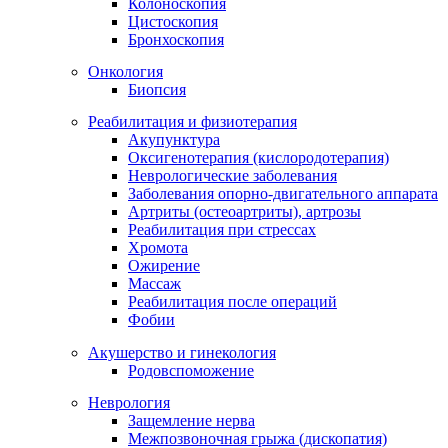
Колоноскопия
Цистоскопия
Бронхоскопия
Онкология
Биопсия
Реабилитация и физиотерапия
Акупунктура
Оксигенотерапия (кислородотерапия)
Неврологические заболевания
Заболевания опорно-двигательного аппарата
Артриты (остеоартриты), артрозы
Реабилитация при стрессах
Хромота
Ожирение
Массаж
Реабилитация после операций
Фобии
Акушерство и гинекология
Родовспоможение
Неврология
Защемление нерва
Межпозвоночная грыжа (дископатия)