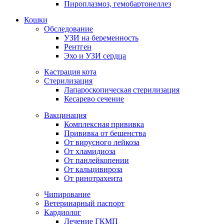
Пироплазмоз, гемобартонеллез
Кошки
Обследование
УЗИ на беременность
Рентген
Эхо и УЗИ сердца
Кастрация кота
Стерилизация
Лапароскопическая стерилизация
Кесарево сечение
Вакцинация
Комплексная прививка
Прививка от бешенства
От вирусного лейкоза
От хламидиоза
От панлейкопении
От кальцивироза
От ринотрахеита
Чипирование
Ветеринарный паспорт
Кардиолог
Лечение ГКМП