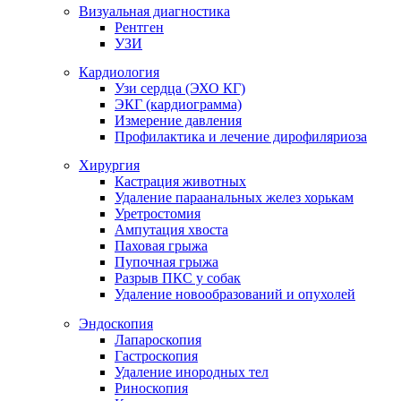
Визуальная диагностика
Рентген
УЗИ
Кардиология
Узи сердца (ЭХО КГ)
ЭКГ (кардиограмма)
Измерение давления
Профилактика и лечение дирофиляриоза
Хирургия
Кастрация животных
Удаление параанальных желез хорькам
Уретростомия
Ампутация хвоста
Паховая грыжа
Пупочная грыжа
Разрыв ПКС у собак
Удаление новообразований и опухолей
Эндоскопия
Лапароскопия
Гастроскопия
Удаление инородных тел
Риноскопия