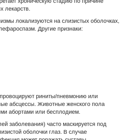
ретает хроническую стадию по причине
х лекарств.
низмы локализуются на слизистых оболочках,
лефароспазм. Другие признаки:
 провоцируют риниты/пневмонию или
ные абсцессы. Животные женского пола
ми абортами или бесплодием.
лей заболевания) часто маскируется под
изистой оболочки глаз. В случае
фекция может поражать суставы,