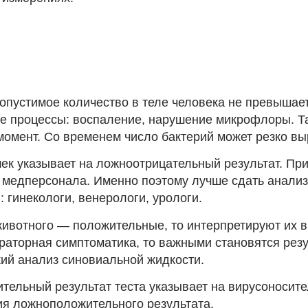
опустимое количество в теле человека не превышает
е процессы: воспаление, нарушение микрофлоры. Та
момент. Со временем число бактерий может резко выр
ошек указывает на ложноотрицательный результат. П
медперсонала. Именно поэтому лучше сдать анализ в
 гинекологи, венерологи, урологи.
животного — положительные, то интерпретируют их в
раторная симптоматика, то важными становятся рез
ий анализ синовиальной жидкости.
жительный результат теста указывает на вирусоноси
ия ложноположительного результата.