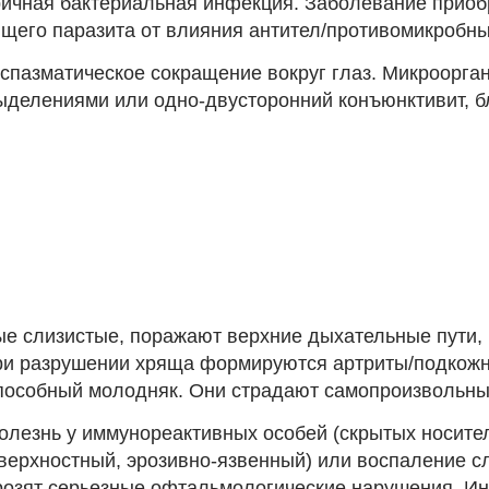
оричная бактериальная инфекция. Заболевание приоб
его паразита от влияния антител/противомикробны
спазматическое сокращение вокруг глаз. Микроорга
делениями или одно-двусторонний конъюнктивит, б
ые слизистые, поражают верхние дыхательные пути,
При разрушении хряща формируются артриты/подкож
пособный молодняк. Они страдают самопроизвольны
олезнь у иммунореактивных особей (скрытых носите
верхностный, эрозивно-язвенный) или воспаление сл
розят серьезные офтальмологические нарушения. Ин