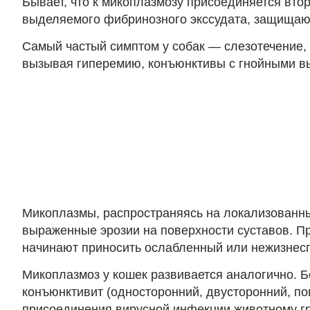
Бывает, что к микоплазмозу присоединяется вт
выделяемого фибринозного экссудата, защищающ
Самый частый симптом у собак — слезотечение, 
вызывая гиперемию, конъюнктивы с гнойными вы
Микоплазмы, распространяясь на локализованн
выраженные эрозии на поверхности суставов. 
начинают приносить ослабленный или нежизнес
Микоплазмоз у кошек развивается аналогично. Б
конъюнктивит (односторонний, двусторонний, по
присоединения вирусной инфекции животному г