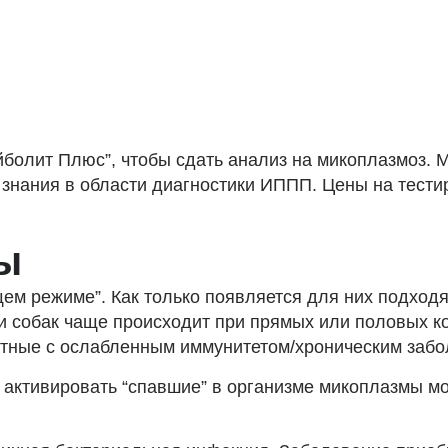
йболит Плюс”, чтобы сдать анализ на микоплазмоз.
знания в области диагностики ИППП. Цены на тестир
ы
ем режиме”. Как только появляется для них подход
 и собак чаще происходит при прямых или половых 
отные с ослабленным иммунитетом/хроническим заб
 активировать “спавшие” в организме микоплазмы мог