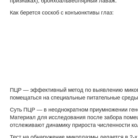
признаках), бронхоальвеолярный лаваж.
Как берется соскоб с конъюнктивы глаз:
ПЦР — эффективный метод по выявлению микопл
помещаться на специальные питательные среды.
Суть ПЦР — в неоднократном приумножении гене
Материал для исследования после забора помещ
отслеживают динамику прироста численности ко
Тест на обнаружение микоплазмы делается в 2-х