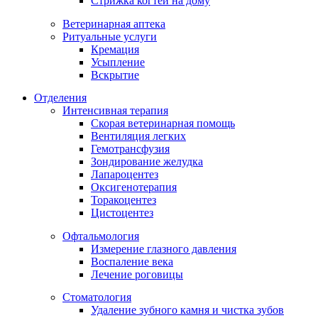
Стрижка когтей на дому
Ветеринарная аптека
Ритуальные услуги
Кремация
Усыпление
Вскрытие
Отделения
Интенсивная терапия
Скорая ветеринарная помощь
Вентиляция легких
Гемотрансфузия
Зондирование желудка
Лапароцентез
Оксигенотерапия
Торакоцентез
Цистоцентез
Офтальмология
Измерение глазного давления
Воспаление века
Лечение роговицы
Стоматология
Удаление зубного камня и чистка зубов