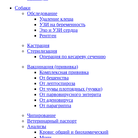
Собаки
Обследование
Удаление клеща
УЗИ на беременность
Эхо и УЗИ сердца
Рентген
Кастрация
Стерилизация
Операция по кесареву сечению
Вакцинация (прививка)
Комплексная прививка
От бешенства
От лептоспироза
От чумы плотоядных (чумки)
От парвовирусного энтерита
От аденовируса
От парагриппа
Чипирование
Ветеринарный паспорт
Анализы
Крови: общий и биохимический
Мочи