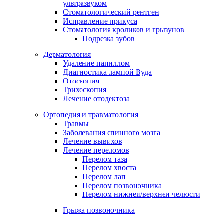
ультразвуком
Стоматологический рентген
Исправление прикуса
Стоматология кроликов и грызунов
Подрезка зубов
Дерматология
Удаление папиллом
Диагностика лампой Вуда
Отоскопия
Трихоскопия
Лечение отодектоза
Ортопедия и травматология
Травмы
Заболевания спинного мозга
Лечение вывихов
Лечение переломов
Перелом таза
Перелом хвоста
Перелом лап
Перелом позвоночника
Перелом нижней/верхней челюсти
Грыжа позвоночника