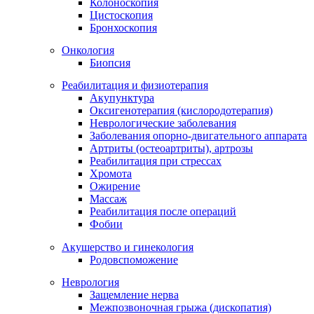
Колоноскопия
Цистоскопия
Бронхоскопия
Онкология
Биопсия
Реабилитация и физиотерапия
Акупунктура
Оксигенотерапия (кислородотерапия)
Неврологические заболевания
Заболевания опорно-двигательного аппарата
Артриты (остеоартриты), артрозы
Реабилитация при стрессах
Хромота
Ожирение
Массаж
Реабилитация после операций
Фобии
Акушерство и гинекология
Родовспоможение
Неврология
Защемление нерва
Межпозвоночная грыжа (дископатия)