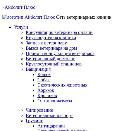
«Айболит Плюс»
Сеть ветеринарных клиник
Услуги
Консультация ветеринара онлайн
Круглосуточная клиника
Запись к ветеринару
Вызов ветеринара на дом
Прием и консультация ветеринара
Ветеринарный диетолог
Круглосуточный стационар
Вакцинация
Кошек
Собак
Экзотических животных
Хорьков
Кроликов
От пироплазмоза
Чипирование
Ветеринарный паспорт
Груминг
Антицарапки