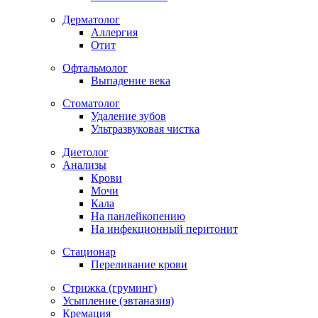
Дерматолог
Аллергия
Отит
Офтальмолог
Выпадение века
Стоматолог
Удаление зубов
Ультразвуковая чистка
Диетолог
Анализы
Крови
Мочи
Кала
На панлейкопению
На инфекционный перитонит
Стационар
Переливание крови
Стрижка (груминг)
Усыпление (эвтаназия)
Кремация