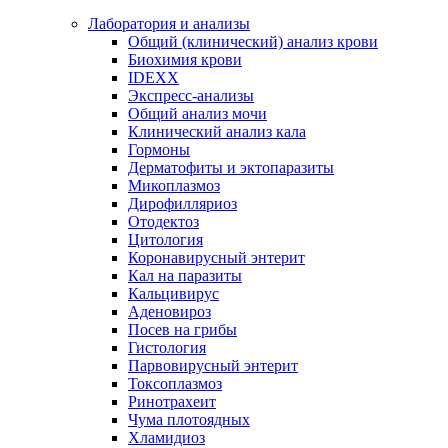
Лаборатория и анализы
Общий (клинический) анализ крови
Биохимия крови
IDEXX
Экспресс-анализы
Общий анализ мочи
Клинический анализ кала
Гормоны
Дерматофиты и эктопаразиты
Микоплазмоз
Дирофилляриоз
Отодектоз
Цитология
Коронавирусный энтерит
Кал на паразиты
Кальцивирус
Аденовироз
Посев на грибы
Гистология
Парвовирусный энтерит
Токсоплазмоз
Ринотрахеит
Чума плотоядных
Хламидиоз