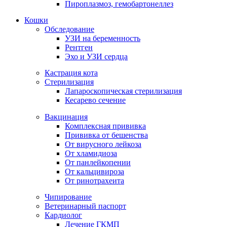
Пироплазмоз, гемобартонеллез
Кошки
Обследование
УЗИ на беременность
Рентген
Эхо и УЗИ сердца
Кастрация кота
Стерилизация
Лапароскопическая стерилизация
Кесарево сечение
Вакцинация
Комплексная прививка
Прививка от бешенства
От вирусного лейкоза
От хламидиоза
От панлейкопении
От кальцивироза
От ринотрахеита
Чипирование
Ветеринарный паспорт
Кардиолог
Лечение ГКМП