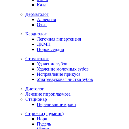
Кала
Дерматолог
Аллергия
Отит
Кардиолог
Легочная гипертензия
ДКМП
Порок сердца
Стоматолог
Удаление зубов
Удаление молочных зубов
Исправление прикуса
Ультразвуковая чистка зубов
Диетолог
Лечение пироплазмоза
Стационар
Переливание крови
Стрижка (груминг)
Йорк
Пудель