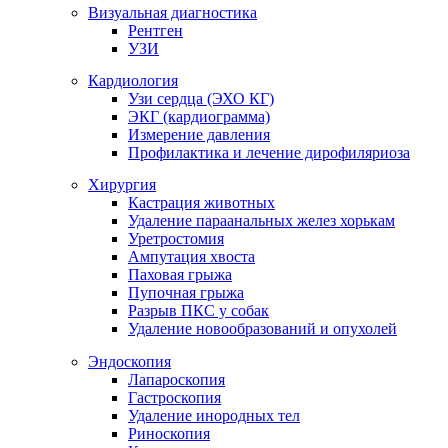
Визуальная диагностика
Рентген
УЗИ
Кардиология
Узи сердца (ЭХО КГ)
ЭКГ (кардиограмма)
Измерение давления
Профилактика и лечение дирофиляриоза
Хирургия
Кастрация животных
Удаление параанальных желез хорькам
Уретростомия
Ампутация хвоста
Паховая грыжа
Пупочная грыжа
Разрыв ПКС у собак
Удаление новообразований и опухолей
Эндоскопия
Лапароскопия
Гастроскопия
Удаление инородных тел
Риноскопия