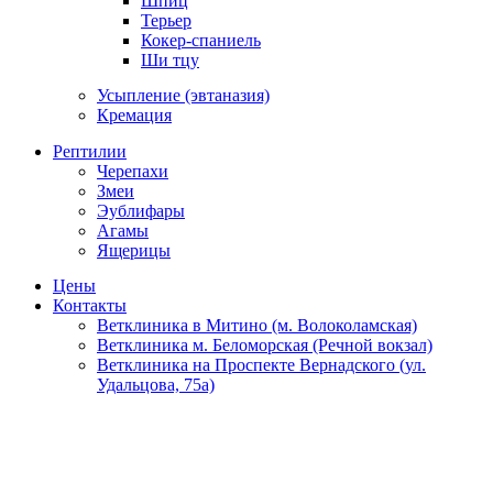
Шпиц
Терьер
Кокер-спаниель
Ши тцу
Усыпление (эвтаназия)
Кремация
Рептилии
Черепахи
Змеи
Эублифары
Агамы
Ящерицы
Цены
Контакты
Ветклиника в Митино (м. Волоколамская)
Ветклиника м. Беломорская (Речной вокзал)
Ветклиника на Проспекте Вернадского (ул.
Удальцова, 75а)