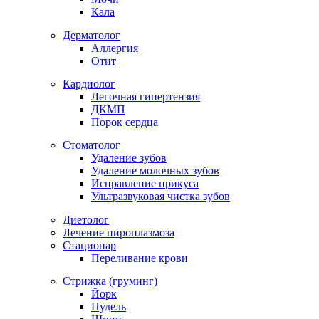
Кала
Дерматолог
Аллергия
Отит
Кардиолог
Легочная гипертензия
ДКМП
Порок сердца
Стоматолог
Удаление зубов
Удаление молочных зубов
Исправление прикуса
Ультразвуковая чистка зубов
Диетолог
Лечение пироплазмоза
Стационар
Переливание крови
Стрижка (груминг)
Йорк
Пудель