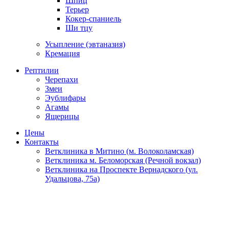
Шпиц
Терьер
Кокер-спаниель
Ши тцу
Усыпление (эвтаназия)
Кремация
Рептилии
Черепахи
Змеи
Эублифары
Агамы
Ящерицы
Цены
Контакты
Ветклиника в Митино (м. Волоколамская)
Ветклиника м. Беломорская (Речной вокзал)
Ветклиника на Проспекте Вернадского (ул.
Удальцова, 75а)