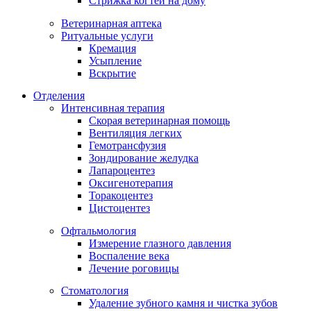
Стрижка когтей на дому
Ветеринарная аптека
Ритуальные услуги
Кремация
Усыпление
Вскрытие
Отделения
Интенсивная терапия
Скорая ветеринарная помощь
Вентиляция легких
Гемотрансфузия
Зондирование желудка
Лапароцентез
Оксигенотерапия
Торакоцентез
Цистоцентез
Офтальмология
Измерение глазного давления
Воспаление века
Лечение роговицы
Стоматология
Удаление зубного камня и чистка зубов