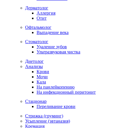
Дерматолог
Аллергия
Отит
Офтальмолог
Выпадение века
Стоматолог
Удаление зубов
Ультразвуковая чистка
Диетолог
Анализы
Крови
Мочи
Кала
На панлейкопению
На инфекционный перитонит
Стационар
Переливание крови
Стрижка (груминг)
Усыпление (эвтаназия)
Кремация