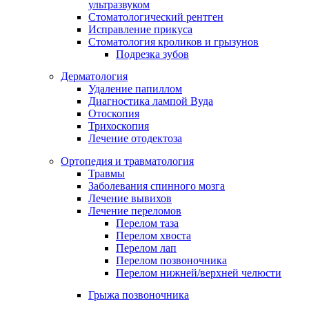
ультразвуком
Стоматологический рентген
Исправление прикуса
Стоматология кроликов и грызунов
Подрезка зубов
Дерматология
Удаление папиллом
Диагностика лампой Вуда
Отоскопия
Трихоскопия
Лечение отодектоза
Ортопедия и травматология
Травмы
Заболевания спинного мозга
Лечение вывихов
Лечение переломов
Перелом таза
Перелом хвоста
Перелом лап
Перелом позвоночника
Перелом нижней/верхней челюсти
Грыжа позвоночника