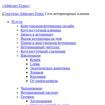
«Айболит Плюс»
Сеть ветеринарных клиник
Услуги
Консультация ветеринара онлайн
Круглосуточная клиника
Запись к ветеринару
Вызов ветеринара на дом
Прием и консультация ветеринара
Ветеринарный диетолог
Круглосуточный стационар
Вакцинация
Кошек
Собак
Экзотических животных
Хорьков
Кроликов
От пироплазмоза
Чипирование
Ветеринарный паспорт
Груминг
Антицарапки