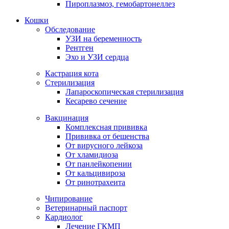
Пироплазмоз, гемобартонеллез
Кошки
Обследование
УЗИ на беременность
Рентген
Эхо и УЗИ сердца
Кастрация кота
Стерилизация
Лапароскопическая стерилизация
Кесарево сечение
Вакцинация
Комплексная прививка
Прививка от бешенства
От вирусного лейкоза
От хламидиоза
От панлейкопении
От кальцивироза
От ринотрахеита
Чипирование
Ветеринарный паспорт
Кардиолог
Лечение ГКМП