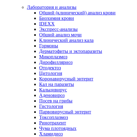
Лаборатория и анализы
Общий (клинический) анализ крови
Биохимия крови
IDEXX
Экспресс-анализы
Общий анализ мочи
Клинический анализ кала
Гормоны
Дерматофиты и эктопаразиты
Микоплазмоз
Дирофилляриоз
Отодектоз
Цитология
Коронавирусный энтерит
Кал на паразиты
Кальцивирус
Аденовироз
Посев на грибы
Гистология
Парвовирусный энтерит
Токсоплазмоз
Ринотрахеит
Чума плотоядных
Хламидиоз