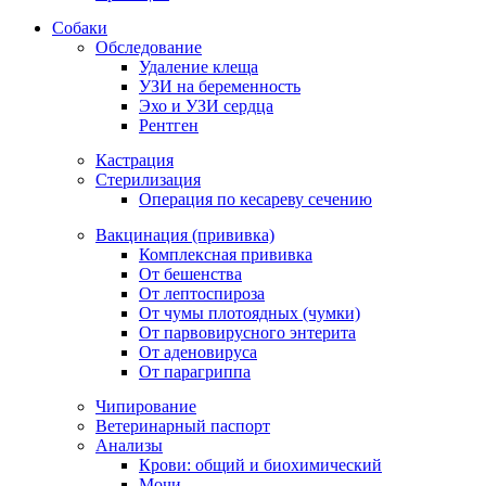
Собаки
Обследование
Удаление клеща
УЗИ на беременность
Эхо и УЗИ сердца
Рентген
Кастрация
Стерилизация
Операция по кесареву сечению
Вакцинация (прививка)
Комплексная прививка
От бешенства
От лептоспироза
От чумы плотоядных (чумки)
От парвовирусного энтерита
От аденовируса
От парагриппа
Чипирование
Ветеринарный паспорт
Анализы
Крови: общий и биохимический
Мочи