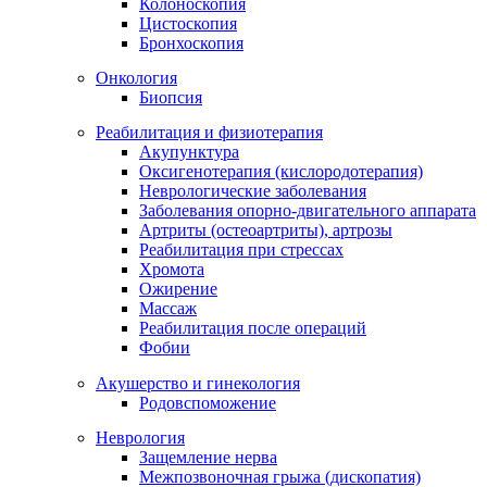
Колоноскопия
Цистоскопия
Бронхоскопия
Онкология
Биопсия
Реабилитация и физиотерапия
Акупунктура
Оксигенотерапия (кислородотерапия)
Неврологические заболевания
Заболевания опорно-двигательного аппарата
Артриты (остеоартриты), артрозы
Реабилитация при стрессах
Хромота
Ожирение
Массаж
Реабилитация после операций
Фобии
Акушерство и гинекология
Родовспоможение
Неврология
Защемление нерва
Межпозвоночная грыжа (дископатия)