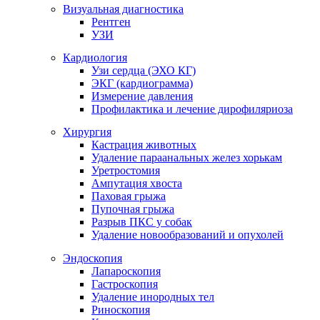
Визуальная диагностика
Рентген
УЗИ
Кардиология
Узи сердца (ЭХО КГ)
ЭКГ (кардиограмма)
Измерение давления
Профилактика и лечение дирофиляриоза
Хирургия
Кастрация животных
Удаление параанальных желез хорькам
Уретростомия
Ампутация хвоста
Паховая грыжа
Пупочная грыжа
Разрыв ПКС у собак
Удаление новообразований и опухолей
Эндоскопия
Лапароскопия
Гастроскопия
Удаление инородных тел
Риноскопия