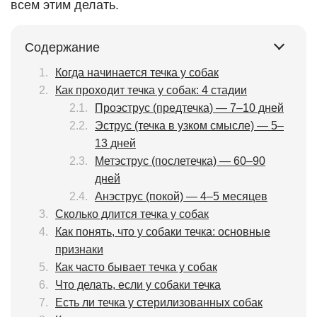
всем этим делать.
Содержание
Когда начинается течка у собак
Как проходит течка у собак: 4 стадии
Проэструс (предтечка) — 7–10 дней
Эструс (течка в узком смысле) — 5–
13 дней
Метэструс (послетечка) — 60–90
дней
Анэструс (покой) — 4–5 месяцев
Сколько длится течка у собак
Как понять, что у собаки течка: основные
признаки
Как часто бывает течка у собак
Что делать, если у собаки течка
Есть ли течка у стерилизованных собак