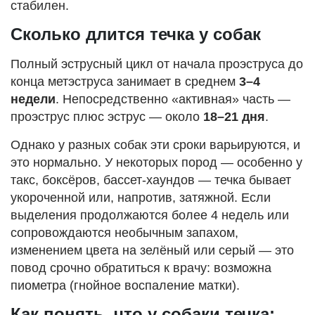
стабилен.
Сколько длится течка у собак
Полный эструсный цикл от начала проэструса до
конца метэструса занимает в среднем
3–4
недели
. Непосредственно «активная» часть —
проэструс плюс эструс — около
18–21 дня
.
Однако у разных собак эти сроки варьируются, и
это нормально. У некоторых пород — особенно у
такс, боксёров, бассет-хаундов — течка бывает
укороченной или, напротив, затяжной. Если
выделения продолжаются более 4 недель или
сопровождаются необычным запахом,
изменением цвета на зелёный или серый — это
повод срочно обратиться к врачу: возможна
пиометра (гнойное воспаление матки).
Как понять, что у собаки течка: