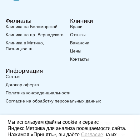
Филиалы
Клиники
Клиника на Беломорской
Врачи
Клиника на пр. Вернадского
Отзывы
Клиника в Митино,
Вакансии
Пятницкое ш.
Цены
Контакты
Информация
Статьи
Договор оферта
Политика конфиденциальности
Согласие на обработку персональных данных
Мы используем файлы cookie и сервис
Ветеринарная клиника «Айболит Плюс»© 2026
Яндекс.Метрика для анализа посещаемости сайта.
ИП Яровая Н. А., ОГРНИП: 309502412400026, ИНН:
Нажимая «Принять», вы даёте
Согласие
на их
612502729450, Адрес: 143422, МО, Красногорский район, пос.